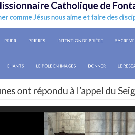
issionnaire Catholique de Font
er comme Jésus nous aime et faire des disci
PRIER
PRIÈRES
INTENTION DE PRIÈRE
SACREME
CHANTS
LE PÔLE EN IMAGES
DONNER
LE RÉSE
unes ont répondu à l’appel du Sei