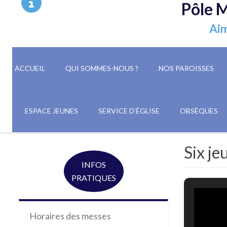
Pôle M
Aim
ACCUEIL
QUI SOMMES-NOUS ?
NOS PAROISSES
ESPACE JEUNES
SERVICE D’ÉGLISE
OBSÈQUES
Six je
INFOS
PRATIQUES
Horaires des messes