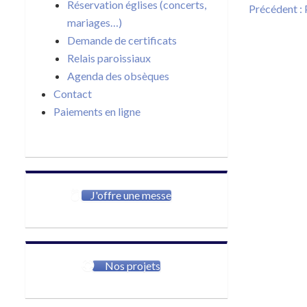
Navigat
Réservation églises (concerts,
Précédent :
de
mariages…)
l’article
Demande de certificats
Relais paroissiaux
Agenda des obsèques
Contact
Paiements en ligne
J'offre une messe
Nos projets