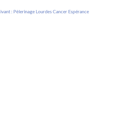
Next
ivant :
Pèlerinage Lourdes Cancer Espérance
post: