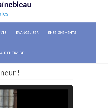
ainebleau
ples
NTS
ÉVANGÉLISER
ENSEIGNEMENTS
AU D’ENTRAIDE
gneur !