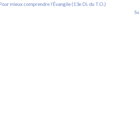
ion
Previous
Pour mieux comprendre l’Évangile (13e Di. du T.O.)
post:
Su