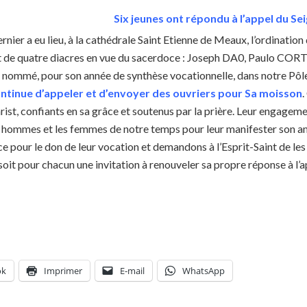
Six jeunes ont répondu à l’appel du Sei
nier a eu lieu, à la cathédrale Saint Etienne de Meaux, l’ordinatio
et de quatre diacres en vue du sacerdoce : Joseph DA0, Paulo 
 nommé, pour son année de synthèse vocationnelle, dans notre Pôle
ntinue d’appeler et d’envoyer des ouvriers pour Sa moisson
.
hrist, confiants en sa grâce et soutenus par la prière. Leur engagem
s hommes et les femmes de notre temps pour leur manifester son amo
e pour le don de leur vocation et demandons à l’Esprit-Saint de les 
soit pour chacun une invitation à renouveler sa propre réponse à l’ap
ok
Imprimer
E-mail
WhatsApp