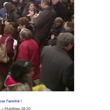
ar l’amitié !
ux. » Matthieu 18,20