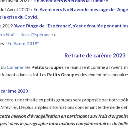
de l’avent 2021 :
“En Avent vers Noël dans la Lumière”
de l’Avent 2020
« En Avent vers Noël avec le message de l’Ang
 la crise du Covid.
e 2019
“Avec l’Ange de l’Espérance”, s’est déroulée pendant le
ers Noël…..dans l’Espérance
»
es
“
En Avent 2019
“
Retraite de carême 2023
 du
Carême
, les
Petits Groupes
se réunissent comme à l’Avent, ma
ticipants dans la foi. Les
Petits Groupes
deviennent missionnaires 
e carême 2023
:
encore, une retraite en petits groupes sera proposée par notre pôl
9 février. De plus amples informations concernant le thème de cet
cette mission d’évangélisation en participant aux frais d’organis
upes” dans le paragraphe Informations complémentaires du bull