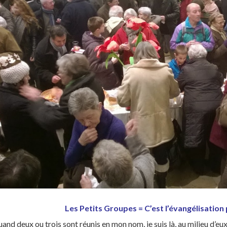
Les Petits Groupes = C’est l’évangélisation p
uand deux ou trois sont réunis en mon nom, je suis là, au milieu d’e