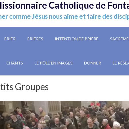
issionnaire Catholique de Font
er comme Jésus nous aime et faire des disci
PRIER
PRIÈRES
INTENTION DE PRIÈRE
SACREME
CHANTS
LE PÔLE EN IMAGES
DONNER
LE RÉSE
tits Groupes