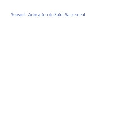
Next
Suivant :
Adoration du Saint Sacrement
post: