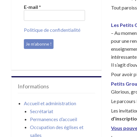
E-mail
*
Tout paroiss
Les Petits
Politique de confidentialité
– Au momen
pour une ren
enseignement
intéressante
Il s’agit d’o
Pour avoir p
Petits Grou
Informations
Glorious, gr
Le parcours 
Accueil et administration
Les invitati
Secrétariat
d’inscripti
Permanences d’accueil
Occupation des églises et
Vous pouve
salles