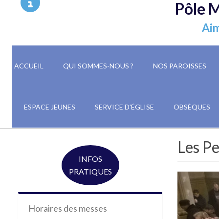
Pôle M
Aim
ACCUEIL
QUI SOMMES-NOUS ?
NOS PAROISSES
ESPACE JEUNES
SERVICE D’ÉGLISE
OBSÈQUES
Les Pe
INFOS
PRATIQUES
Horaires des messes