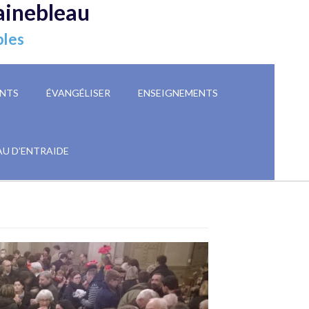
ainebleau
ples
NTS
ÉVANGÉLISER
ENSEIGNEMENTS
AU D’ENTRAIDE