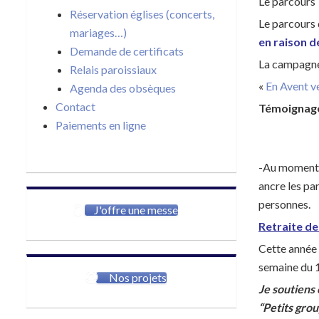
Le parcours 
Réservation églises (concerts,
Le parcours 
mariages…)
en raison de
Demande de certificats
La campagn
Relais paroissiaux
«
En Avent v
Agenda des obsèques
Contact
Témoignag
Paiements en ligne
-Au moment
ancre les par
personnes.
J'offre une messe
Retraite d
Cette année 
semaine du 1
Nos projets
Je soutiens 
“Petits gro