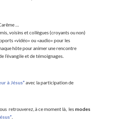
, Carême …
mis, voisins et collègues (croyants ou non)
pports «vidéo» ou «audio» pour les
 chaque hôte pour animer une rencontre
 de l’évangile et de témoignages.
ur à Jésus”
avec la participation de
ous retrouverez, à ce moment là, les
modes
Jésus”
.