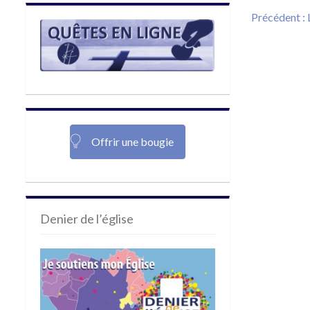
Navigat
Précédent :
de
l’article
Offrir une bougie
Denier de l’église