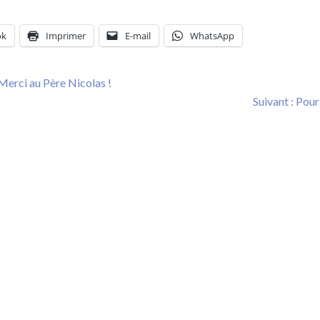
ok
Imprimer
E-mail
WhatsApp
ion
Previous
Merci au Père Nicolas !
post:
Next
Suivant :
Pour
post: