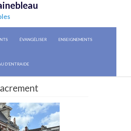
ainebleau
ples
NTS
ÉVANGÉLISER
ENSEIGNEMENTS
AU D’ENTRAIDE
-Sacrement