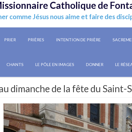
issionnaire Catholique de Font
er comme Jésus nous aime et faire des disci
PRIER
PRIÈRES
INTENTION DE PRIÈRE
SACREME
CHANTS
LE PÔLE EN IMAGES
DONNER
LE RÉSE
au dimanche de la fête du Saint