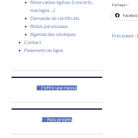
Réservation églises (concerts,
Partager :
mariages…)
Facebo
Demande de certificats
Relais paroissiaux
Navigat
Agenda des obsèques
Précédent :
de
Contact
l’article
Paiements en ligne
J'offre une messe
Nos projets