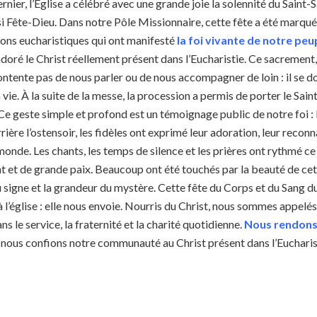
nier, l’Église a célébré avec une grande joie la solennité du Saint
i Fête-Dieu. Dans notre Pôle Missionnaire, cette fête a été marquée
ons eucharistiques qui ont manifesté
la foi vivante de notre peu
doré le Christ réellement présent dans l’Eucharistie. Ce sacrement
ontente pas de nous parler ou de nous accompagner de loin : il se 
 vie. À la suite de la messe, la procession a permis de porter le Sai
. Ce geste simple et profond est un témoignage public de notre foi :
ière l’ostensoir, les fidèles ont exprimé leur adoration, leur reconn
monde. Les chants, les temps de silence et les prières ont rythmé c
t et de grande paix. Beaucoup ont été touchés par la beauté de cet
u signe et la grandeur du mystère. Cette fête du Corps et du Sang du 
à l’église : elle nous envoie. Nourris du Christ, nous sommes appelés
ans le service, la fraternité et la charité quotidienne.
Nous rendons 
et nous confions notre communauté au Christ présent dans l’Euchari