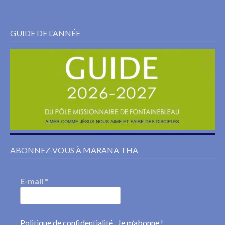
GUIDE DE L’ANNÉE
ABONNEZ-VOUS À MARANA THA
E-mail
*
Politique de confidentialité