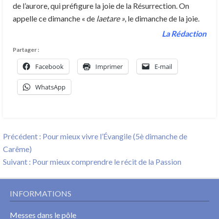
de l’aurore, qui préfigure la joie de la Résurrection. On
appelle ce dimanche « de
laetare »
, le dimanche de la joie.
La Rédaction
Partager :
Facebook
Imprimer
E-mail
WhatsApp
Navigation
Previous
Précédent :
Pour mieux vivre l’Évangile (5è dimanche de
de
post:
Carême)
l’article
Next
Suivant :
Pour mieux comprendre le récit de la Passion
post:
INFORMATIONS
Messes dans le pôle