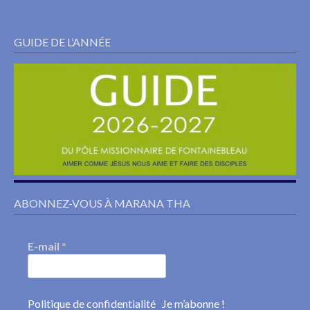
GUIDE DE L’ANNÉE
ABONNEZ-VOUS À MARANA THA
E-mail
*
Politique de confidentialité