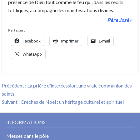
présence de Dieu tout comme le feu qui, dans les récits
bibliques, accompagne les manifestations divines.
Père José+
Partager :
Facebook
Imprimer
E-mail
WhatsApp
Navigation
Previous
Précédent :
La prière d’intercession, une vraie communion des
de
post:
saints
l’article
Next
Suivant :
Crèches de Noël : un héritage culturel et spirituel
post:
INFORMATIONS
Messes dans le pôle