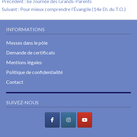
Previous
Précédent :
6e Journée des Grands-Parents
de
Next
post:
Suivant :
Pour mieux comprendre l’Évangile (14e Di. du T.O.)
l’article
post:
INFORMATIONS
Messes dans le pôle
Demande de certificats
Mentions légales
Politique de confidentialité
Contact
SUIVEZ-NOUS