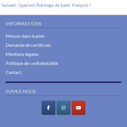
de
Next
post:
Suivant :
Quel est l’héritage de Saint François ?
l’article
post:
INFORMATIONS
Messes dans le pôle
Demande de certificats
Mentions légales
Politique de confidentialité
Contact
SUIVEZ-NOUS