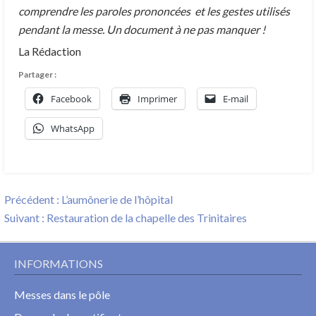
comprendre les paroles prononcées et les gestes utilisés
pendant la messe. Un document à ne pas manquer !
La Rédaction
Partager :
Facebook
Imprimer
E-mail
WhatsApp
Navigation
Previous
Précédent :
L’aumônerie de l’hôpital
de
Next
post:
Suivant :
Restauration de la chapelle des Trinitaires
l’article
post:
INFORMATIONS
Messes dans le pôle