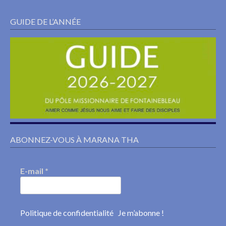
GUIDE DE L’ANNÉE
ABONNEZ-VOUS À MARANA THA
E-mail
*
Politique de confidentialité