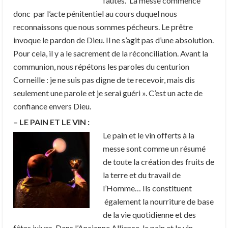
fautes.
La messe commence
donc par l’acte pénitentiel au cours duquel nous
reconnaissons que nous sommes pécheurs. Le prêtre
invoque le pardon de Dieu. Il ne s’agit pas d’une absolution.
Pour cela, il y a le sacrement de la réconciliation. Avant la
communion, nous répétons les paroles du centurion
Corneille : je ne suis pas digne de te recevoir, mais dis
seulement une parole et je serai guéri ». C’est un acte de
confiance envers Dieu.
– LE PAIN ET LE VIN :
Le pain et le vin offerts à la
messe sont comme un résumé
de toute la création des fruits de
la terre et du travail de
l’Homme… Ils constituent
également la nourriture de base
de la vie quotidienne et des
fêtes juives. Dans l’Ancienne Alliance, le pain et le vin