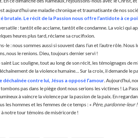
t. En ce dimanche des Rameaux, réjouissons-nous avec le Christ, et
est aujourd’hui une maladie chronique et traumatisante de nos soci
té brutale. Le récit de la Passion nous offre l’antidote à ce po
versatile : tantôt elle acclame, tantôt elle condamne. La voici qui a
elques heures plus tard, réclame sa crucifixion.
ns-le : nous sommes aussi si souvent dans l’un et l’autre rôle. Nous
ns, nous le renions. Dieu, toujours dernier servi !
e saint Luc souligne, tout au long de son récit, les témoignages de
déchaînement de la violence humaine… Sur la croix, il demande le par
ce déchaînée contre lui, Jésus a opposé l’amour
. Aujourd’hui, n
 tombons pas dans le piège dont nous serions les victimes ! La Passi
umineux à vaincre la violence par la passion de la paix. En regardan
us les hommes et les femmes de ce temps : «
Père, pardonne-leur 
 à notre tour témoins de miséricorde !