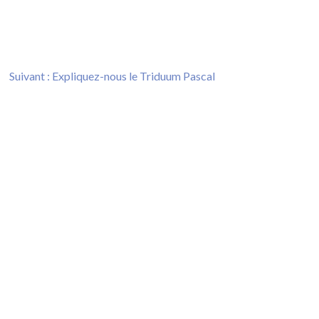
Next
Suivant :
Expliquez-nous le Triduum Pascal
post: