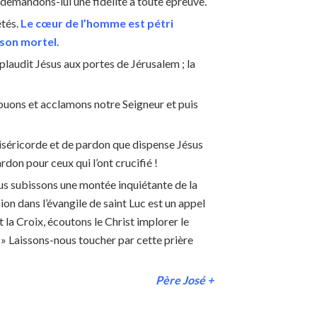
 demandons-lui une fidélité à toute épreuve.
étés.
Le cœur de l’homme est pétri
ison mortel.
pplaudit Jésus aux portes de Jérusalem ; la
 louons et acclamons notre Seigneur et puis
 miséricorde et de pardon que dispense Jésus
don pour ceux qui l’ont crucifié !
ous subissons une montée inquiétante de la
on dans l’évangile de saint Luc est un appel
t la Croix, écoutons le Christ implorer le
!
» Laissons-nous toucher par cette prière
Père José +