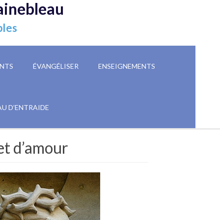
ainebleau
ples
NTS
ÉVANGÉLISER
ENSEIGNEMENTS
AU D’ENTRAIDE
et d’amour