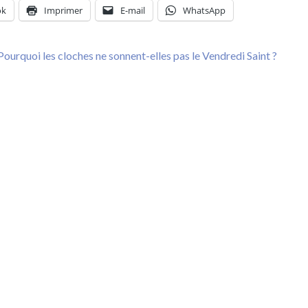
ok
Imprimer
E-mail
WhatsApp
ion
Previous
Pourquoi les cloches ne sonnent-elles pas le Vendredi Saint ?
post: