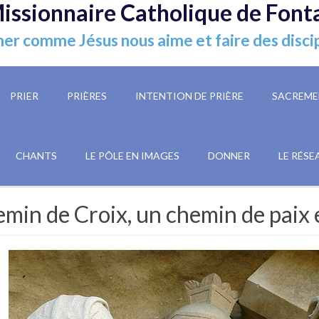
issionnaire Catholique de Font
er comme Jésus nous aime et faire des disci
PRIER
PRIÈRES
INTENTION DE PRIÈRE
SACREME
CHANTS
LE PÔLE EN IMAGES
DONNER
LE RÉSE
min de Croix, un chemin de paix 