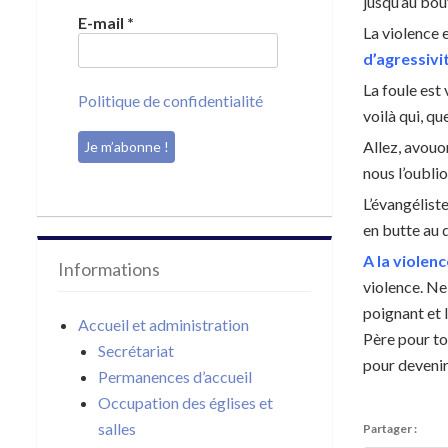
jusqu’au bou
E-mail
*
La violence 
d’agressivi
La foule est 
Politique de confidentialité
voilà qui, qu
Allez, avouo
nous l’oublio
L’évangélist
en butte au 
A la violen
Informations
violence. Ne
poignant et l
Accueil et administration
Père pour to
Secrétariat
pour devenir
Permanences d’accueil
Occupation des églises et
salles
Partager :