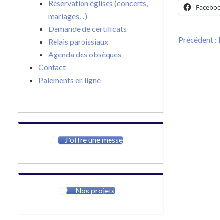
Réservation églises (concerts,
Facebo
mariages…)
Demande de certificats
Navigat
Précédent :
Relais paroissiaux
de
Agenda des obsèques
l’article
Contact
Paiements en ligne
J'offre une messe
Nos projets