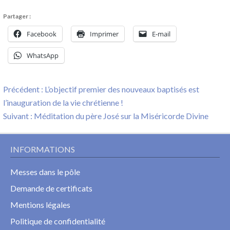
Partager :
Facebook
Imprimer
E-mail
WhatsApp
Navigation
Previous
Précédent :
L’objectif premier des nouveaux baptisés est
de
post:
l’inauguration de la vie chrétienne !
l’article
Next
Suivant :
Méditation du père José sur la Miséricorde Divine
post:
INFORMATIONS
Messes dans le pôle
Demande de certificats
Mentions légales
Politique de confidentialité