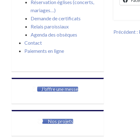
Face
Réservation églises (concerts,
mariages…)
Demande de certificats
Relais paroissiaux
Navigat
Précédent :
Agenda des obsèques
de
Contact
l’article
Paiements en ligne
J'offre une messe
Nos projets