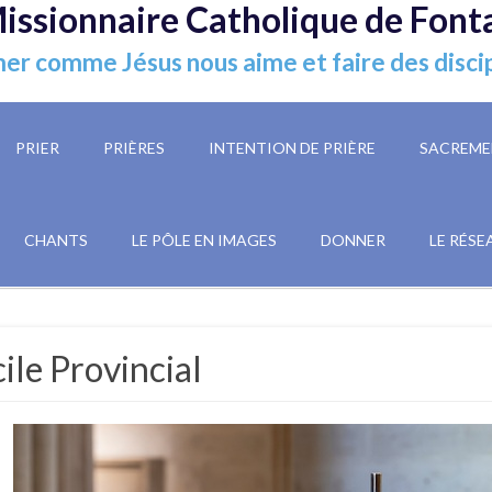
issionnaire Catholique de Font
er comme Jésus nous aime et faire des disci
PRIER
PRIÈRES
INTENTION DE PRIÈRE
SACREME
CHANTS
LE PÔLE EN IMAGES
DONNER
LE RÉSE
ile Provincial