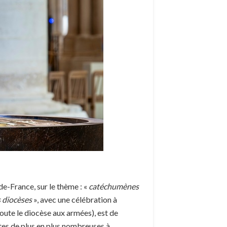
-de-France, sur le thème : «
catéchumènes
s diocèses
», avec une célébration à
joute le diocèse aux armées), est de
ltes de plus en plus nombreuses à