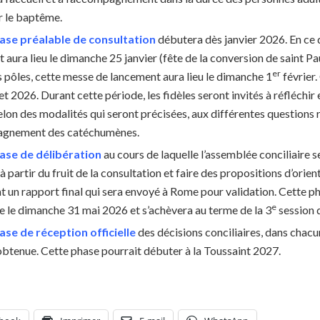
 le baptême.
ase préalable de consultation
débutera dès janvier 2026. En ce 
 aura lieu le dimanche 25 janvier (fête de la conversion de saint Pa
er
s pôles, cette messe de lancement aura lieu le dimanche 1
février.
let 2026. Durant cette période, les fidèles seront invités à réfléchir
elon des modalités qui seront précisées, aux différentes questions re
agnement des catéchumènes.
ase de délibération
au cours de laquelle l’assemblée conciliaire 
 à partir du fruit de la consultation et faire des propositions d’ori
t un rapport final qui sera envoyé à Rome pour validation. Cette ph
e
e le dimanche 31 mai 2026 et s’achèvera au terme de la 3
session d
ase de réception officielle
des décisions conciliaires, dans chacu
btenue. Cette phase pourrait débuter à la Toussaint 2027.