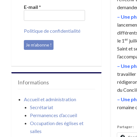
E-mail
*
demander
– Une ph
lancement
Politique de confidentialité
différent
er
le 1
juil
Saint et s
l’accomp
– Une ph
travailler
rédigeron
Informations
du Concil
– Une ph
Accueil et administration
romaine o
Secrétariat
Permanences d’accueil
Occupation des églises et
Partager :
salles