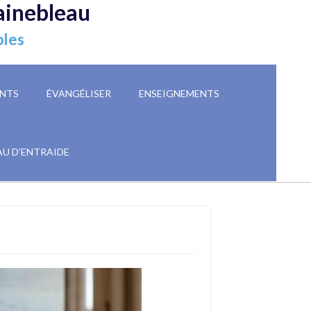
ainebleau
ples
NTS
ÉVANGÉLISER
ENSEIGNEMENTS
AU D’ENTRAIDE