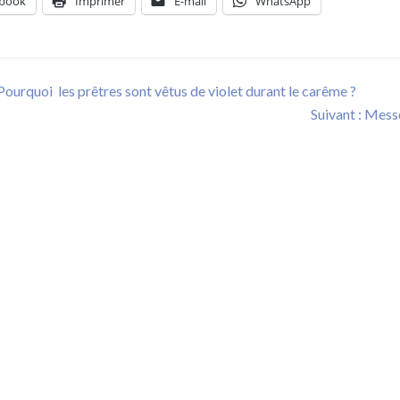
book
Imprimer
E-mail
WhatsApp
ion
Previous
Pourquoi les prêtres sont vêtus de violet durant le carême ?
post:
Next
Suivant :
Messe
post: