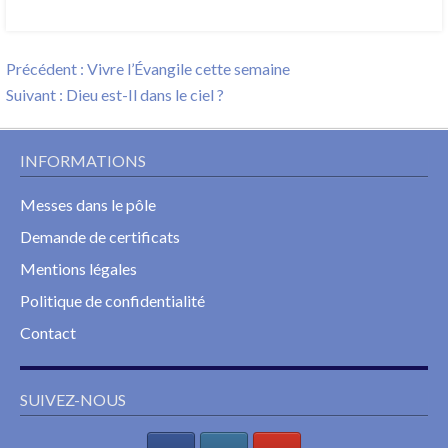
Navigation
Previous
Précédent :
Vivre l’Évangile cette semaine
de
Next
post:
Suivant :
Dieu est-Il dans le ciel ?
l’article
post:
INFORMATIONS
Messes dans le pôle
Demande de certificats
Mentions légales
Politique de confidentialité
Contact
SUIVEZ-NOUS