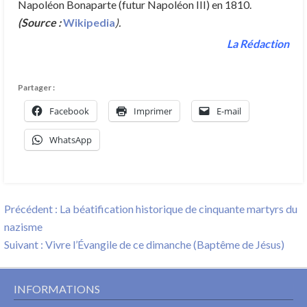
Napoléon Bonaparte (futur Napoléon III) en 1810.
(Source :
Wikipedia
).
La Rédaction
Partager :
Facebook
Imprimer
E-mail
WhatsApp
Navigation
Previous
Précédent :
La béatification historique de cinquante martyrs du
de
post:
nazisme
l’article
Next
Suivant :
Vivre l’Évangile de ce dimanche (Baptême de Jésus)
post:
INFORMATIONS