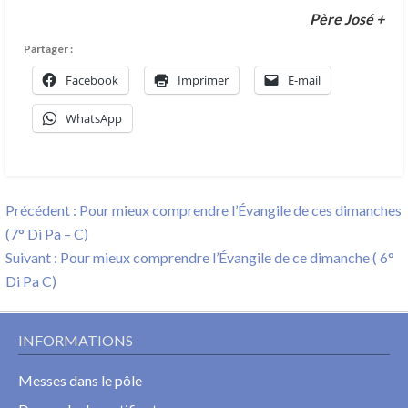
Père José +
Partager :
Facebook
Imprimer
E-mail
WhatsApp
Navigation
Previous
Précédent :
Pour mieux comprendre l’Évangile de ces dimanches
de
post:
(7° Di Pa – C)
l’article
Next
Suivant :
Pour mieux comprendre l’Évangile de ce dimanche ( 6°
post:
Di Pa C)
INFORMATIONS
Messes dans le pôle