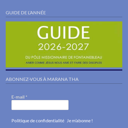
GUIDE DE L’ANNÉE
ABONNEZ-VOUS À MARANA THA
E-mail
*
Politique de confidentialité