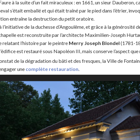
aure à la suite d’un fait miraculeux : en 1661, un sieur Dauberon, 
eval s’était emballé et qui était traîné par le pied dans l’étrier, invo
tion entraîne la destruction du petit oratoire.
à l’initiative de la duchesse d’Angoulême, et grâce à la générosité d
chapelle est reconstruite par l’architecte Maximilien-Joseph Hurtaul
relatant l’histoire par le peintre
Merry Joseph Blondel
(1781-18
l’édifice est restauré sous Napoléon III, mais conserve l’aspect que 
onstat de la dégradation du bâti et des fresques, la Ville de Fontain
 engager une
complète restauration
.