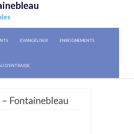
ainebleau
ples
NTS
ÉVANGÉLISER
ENSEIGNEMENTS
AU D’ENTRAIDE
 – Fontainebleau