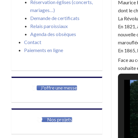
Réservation églises (concerts,
Maurice F
mariages…)
dont le ch
Demande de certificats
La Révolu
Relais paroissiaux
En 1821, 
Agenda des obsèques
nouvelle 
Contact
marouflée 
Paiements en ligne
En 1865, 
Face au c
souhaite
J'offre une messe
Nos projets