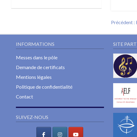
Navigat
Précédent :
de
l’article
INFORMATIONS
SITE PAR
Messes dans le pôle
Demande de certificats
Mentions légales
Politique de confidentialité
Contact
SUIVEZ-NOUS