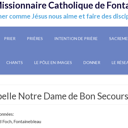
issionnaire Catholique de Font
er comme Jésus nous aime et faire des disci
PRIER
PRIÈRES
INTENTION DE PRIÈRE
SACREME
CHANTS
LE PÔLE EN IMAGES
DONNER
LE RÉSE
elle Notre Dame de Bon Secours
onnées:
 Foch, Fontainebleau